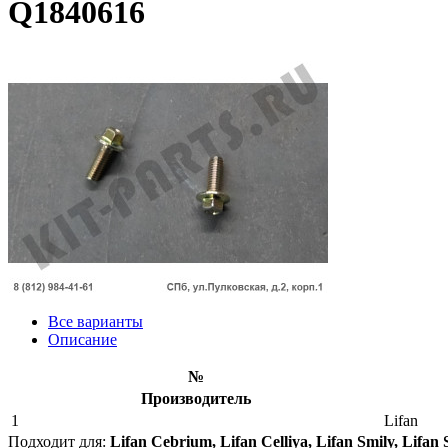
Q1840616
Все варианты
Описание
№
Производитель
1
Lifan
Подходит для:
Lifan Cebrium, Lifan Celliya, Lifan Smily, Lifan