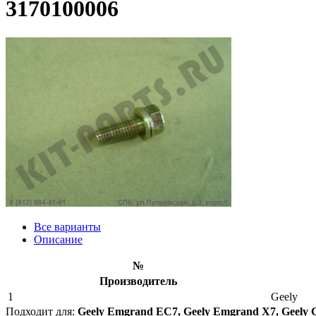
3170100006
Все варианты
Описание
№
Производитель
1
Geely
Подходит для:
Geely Emgrand EC7, Geely Emgrand X7, Geely 