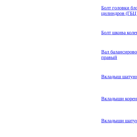
Болт головки бл
цилиндров (ГБЦ
Болт шкива коле
Вал балансиров
правый
Вкладыш шатун
Вкладыши коре
Вкладыши шату