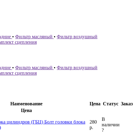
адние
•
Фильтр масляный
•
Фильтр воздушный
мплект сцепления
адние
•
Фильтр масляный
•
Фильтр воздушный
мплект сцепления
Наименование
Цена
Статус
Заказ
Цена
В
ока цилиндров (ГБЦ)
Болт головки блока
280
наличии
)
р.
?