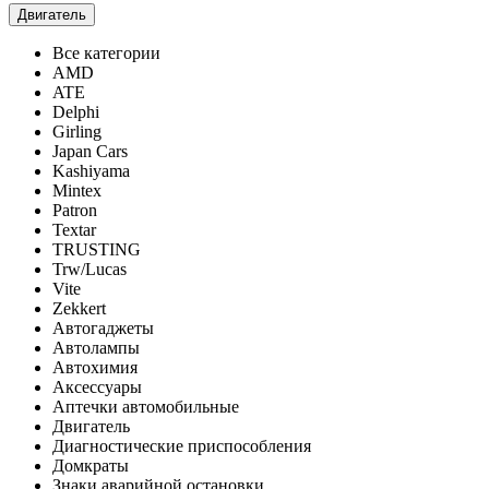
Двигатель
Все категории
AMD
ATE
Delphi
Girling
Japan Cars
Kashiyama
Mintex
Patron
Textar
TRUSTING
Trw/Lucas
Vite
Zekkert
Автогаджеты
Автолампы
Автохимия
Аксессуары
Аптечки автомобильные
Двигатель
Диагностические приспособления
Домкраты
Знаки аварийной остановки