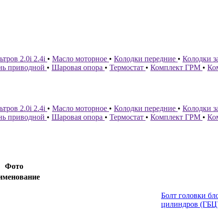
тров 2.0i 2.4i
•
Масло моторное
•
Колодки передние
•
Колодки з
нь приводной
•
Шаровая опора
•
Термостат
•
Комплект ГРМ
•
Ко
тров 2.0i 2.4i
•
Масло моторное
•
Колодки передние
•
Колодки з
нь приводной
•
Шаровая опора
•
Термостат
•
Комплект ГРМ
•
Ко
Фото
именование
Болт головки бл
цилиндров (ГБЦ