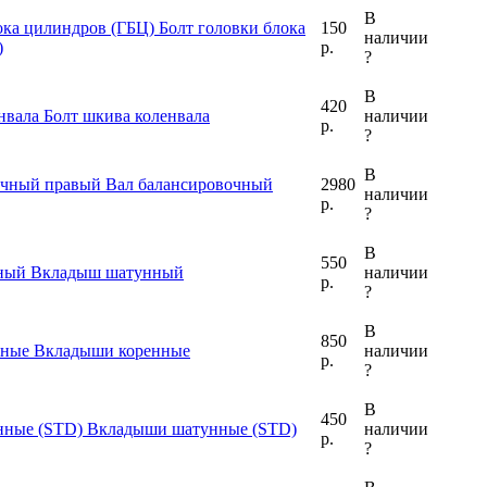
В
ока цилиндров (ГБЦ)
Болт головки блока
150
наличии
)
р.
?
В
420
нвала
Болт шкива коленвала
наличии
р.
?
В
очный правый
Вал балансировочный
2980
наличии
р.
?
В
550
ный
Вкладыш шатунный
наличии
р.
?
В
850
нные
Вкладыши коренные
наличии
р.
?
В
450
нные (STD)
Вкладыши шатунные (STD)
наличии
р.
?