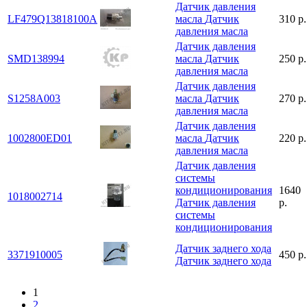
Датчик давления
LF479Q13818100A
масла
Датчик
310 р.
давления масла
Датчик давления
SMD138994
масла
Датчик
250 р.
давления масла
Датчик давления
S1258A003
масла
Датчик
270 р.
давления масла
Датчик давления
1002800ED01
масла
Датчик
220 р.
давления масла
Датчик давления
системы
кондиционирования
1640
1018002714
Датчик давления
р.
системы
кондиционирования
Датчик заднего хода
3371910005
450 р.
Датчик заднего хода
1
2