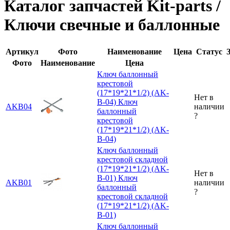
Каталог запчастей Kit-parts /
Ключи свечные и баллонные
Артикул
Фото
Наименование
Цена
Статус
Фото
Наименование
Цена
Ключ баллонный
крестовой
(17*19*21*1/2) (AK-
Нет в
B-04)
Ключ
AKB04
наличии
баллонный
?
крестовой
(17*19*21*1/2) (AK-
B-04)
Ключ баллонный
крестовой складной
(17*19*21*1/2) (AK-
Нет в
B-01)
Ключ
AKB01
наличии
баллонный
?
крестовой складной
(17*19*21*1/2) (AK-
B-01)
Ключ баллонный