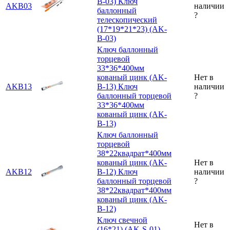
B-03)
Ключ
AKB03
наличии
баллонный
?
телескопический
(17*19*21*23) (AK-
B-03)
Ключ баллонный
торцевой
33*36*400мм
кованый цинк (AK-
Нет в
AKB13
B-13)
Ключ
наличии
баллонный торцевой
?
33*36*400мм
кованый цинк (AK-
B-13)
Ключ баллонный
торцевой
38*22квадрат*400мм
кованый цинк (AK-
Нет в
AKB12
B-12)
Ключ
наличии
баллонный торцевой
?
38*22квадрат*400мм
кованый цинк (AK-
B-12)
Ключ свечной
Нет в
(16*21) (AK-S-01)