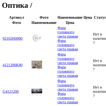
Оптика /
Артикул
Фото
Наименование
Цена
Статус
Фото
Наименование
Цена
Фара
головного
Нет в
света правая
92102H0000
наличи
Фара
?
головного
света правая
Фара
головного
Нет в
света правая
4121200K80
наличи
Фара
?
головного
света правая
Фара
головного
Нет в
света правая
G4121200
наличи
Фара
?
головного
света правая