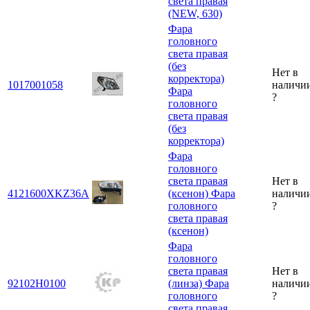
света правая
(NEW, 630)
Фара
головного
света правая
(без
Нет в
корректора)
1017001058
наличи
Фара
?
головного
света правая
(без
корректора)
Фара
головного
света правая
Нет в
4121600XKZ36A
(ксенон)
Фара
наличи
головного
?
света правая
(ксенон)
Фара
головного
света правая
Нет в
92102H0100
(линза)
Фара
наличи
головного
?
света правая