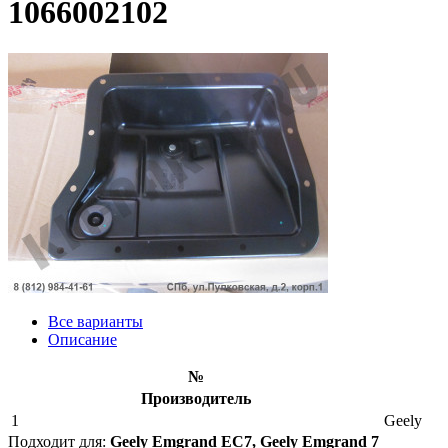
1066002102
Все варианты
Описание
№
Производитель
1
Geely
Подходит для:
Geely Emgrand EC7, Geely Emgrand 7