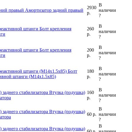
В
2930
дний правый
Амортизатор задний правый
наличии
р.
?
В
реактивной штанги
Болт крепления
260
наличии
нги
р.
?
В
реактивной штанги
Болт крепления
200
наличии
нги
р.
?
В
реактивной штанги (M14x1.5x85)
Болт
180
наличии
ивной штанги (M14x1.5x85)
р.
?
В
) заднего стабилизатора
Втулка (подушка)
160
наличии
затора
р.
?
В
) заднего стабилизатора
Втулка (подушка)
60 р.
наличии
затора
?
В
) заднего стабилизатора
Втулка (подушка)
60 р.
наличии