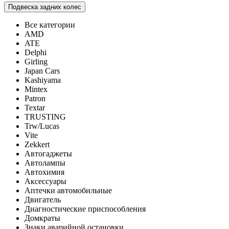
Подвеска задних колес
Все категории
AMD
ATE
Delphi
Girling
Japan Cars
Kashiyama
Mintex
Patron
Textar
TRUSTING
Trw/Lucas
Vite
Zekkert
Автогаджеты
Автолампы
Автохимия
Аксессуары
Аптечки автомобильные
Двигатель
Диагностические приспособления
Домкраты
Знаки аварийной остановки