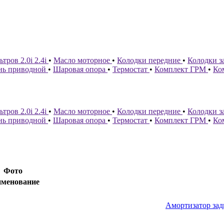
тров 2.0i 2.4i
•
Масло моторное
•
Колодки передние
•
Колодки з
нь приводной
•
Шаровая опора
•
Термостат
•
Комплект ГРМ
•
Ко
тров 2.0i 2.4i
•
Масло моторное
•
Колодки передние
•
Колодки з
нь приводной
•
Шаровая опора
•
Термостат
•
Комплект ГРМ
•
Ко
Фото
менование
Амортизатор за