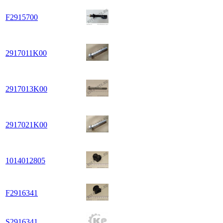
F2915700
2917011K00
2917013K00
2917021K00
1014012805
F2916341
S2916341