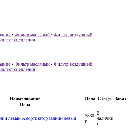
адние
•
Фильтр масляный
•
Фильтр воздушный
мплект сцепления
адние
•
Фильтр масляный
•
Фильтр воздушный
мплект сцепления
Наименование
Цена
Статус
Заказ
Цена
В
5880
дний левый
Амортизатор задний левый
наличии
р.
?